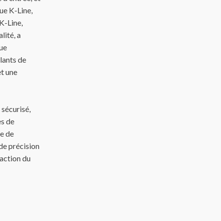
ue K-Line,
 K-Line,
lité, a
que
ulants de
et une
 sécurisé,
es de
pe de
de précision
faction du