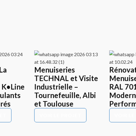
La
Menuiseries
Rénovat
TECHNAL et Visite
Menuise
 K•Line
Industrielle –
RAL 70
oulants
Tournefeuille, Albi
Moderni
rés
et Toulouse
Perfor
JET
VOIR LE PROJET
VOIR LE