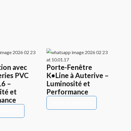
ion avec
Porte-Fenêtre
Por
ries PVC
K•Line à Auterive –
Alu
16 –
Luminosité et
Aut
té et
Performance
et 
mance
VOIR LE PROJET
VO
 PROJET