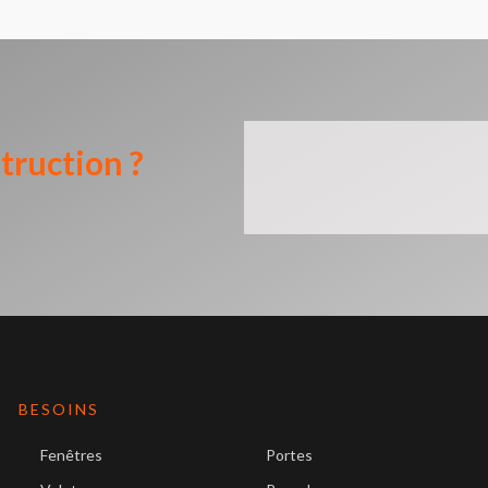
truction ?
BESOINS
Fenêtres
Portes