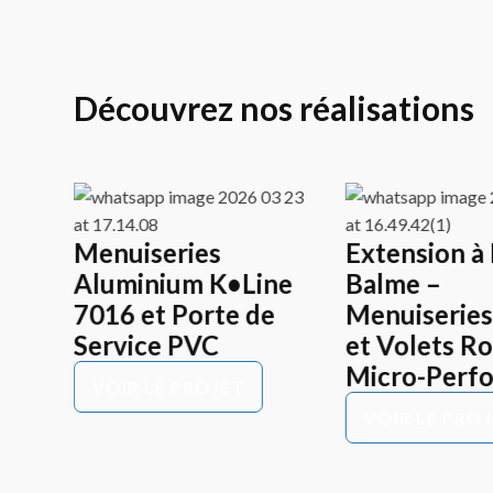
Découvrez nos réalisations
ores
Menuiseries
Extension à 
Aluminium K•Line
Balme –
7016 et Porte de
Menuiseries
Service PVC
et Volets R
Micro-Perfo
VOIR LE PROJET
VOIR LE PRO