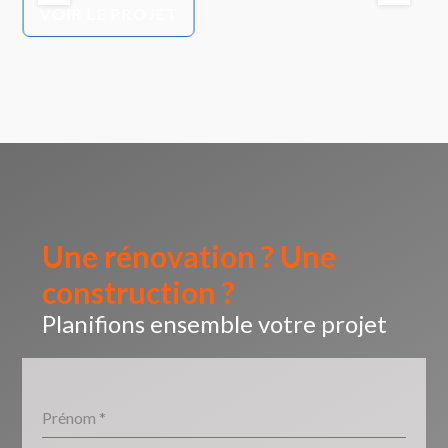
P
VOIR LE PROJET
Une rénovation ? Une
construction ?
Planifions ensemble votre projet
Prénom
*