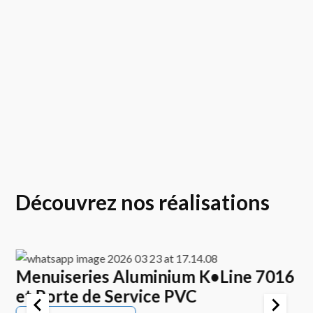
Découvrez nos réalisations
Menuiseries Aluminium K•Line 7016
E
et Porte de Service PVC
K