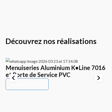
Découvrez nos réalisations
Menuiseries Aluminium K•Line 7016
E
et Porte de Service PVC
K
P
VOIR LE PROJET