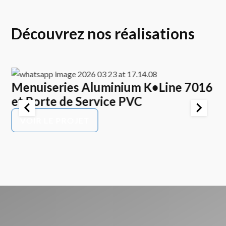
Découvrez nos réalisations
Menuiseries Aluminium K•Line 7016
E
et Porte de Service PVC
K
P
VOIR LE PROJET