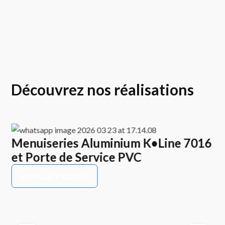
Découvrez nos réalisations
Menuiseries Aluminium K•Line 7016
E
et Porte de Service PVC
K
P
VOIR LE PROJET