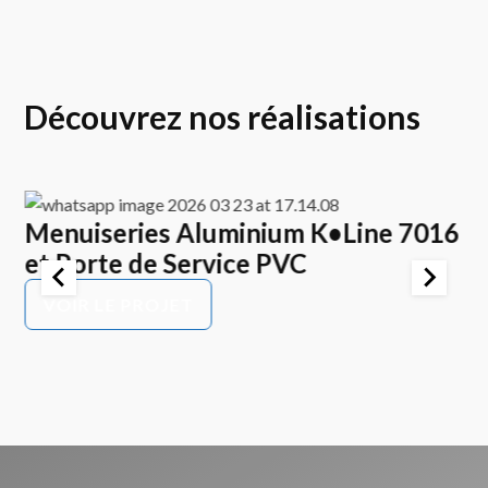
Découvrez nos réalisations
Menuiseries Aluminium K•Line 7016
E
et Porte de Service PVC
K
P
VOIR LE PROJET