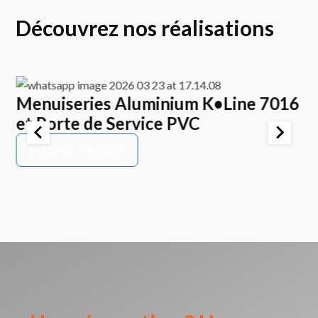
Découvrez nos réalisations
Menuiseries Aluminium K•Line 7016
E
et Porte de Service PVC
K
P
VOIR LE PROJET