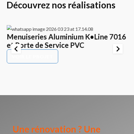
Découvrez nos réalisations
Menuiseries Aluminium K•Line 7016
E
et Porte de Service PVC
K
P
VOIR LE PROJET
Une rénovation ? Une