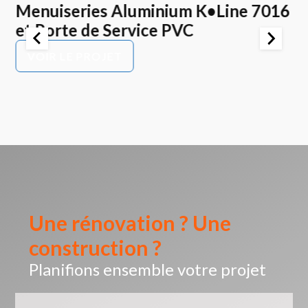
Menuiseries Aluminium K•Line 7016
E
et Porte de Service PVC
K
P
VOIR LE PROJET
Une rénovation ? Une
construction ?
Planifions ensemble votre projet