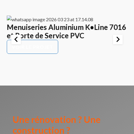
Menuiseries Aluminium K•Line 7016
E
et Porte de Service PVC
K
P
VOIR LE PROJET
Une rénovation ? Une
construction ?