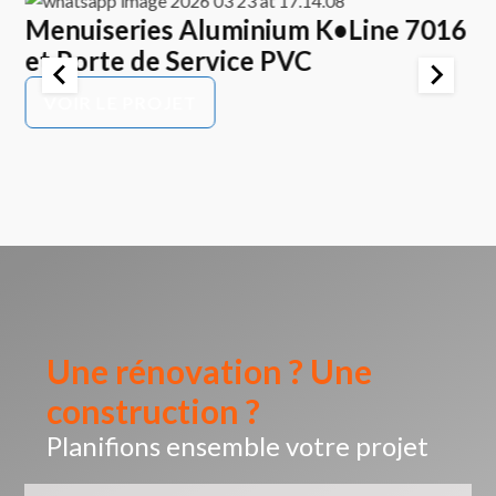
Menuiseries Aluminium K•Line 7016
E
et Porte de Service PVC
K
P
VOIR LE PROJET
Une rénovation ? Une
construction ?
Planifions ensemble votre projet