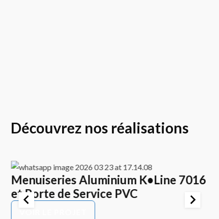
Découvrez nos réalisations
Menuiseries Aluminium K•Line 7016
E
et Porte de Service PVC
K
P
VOIR LE PROJET