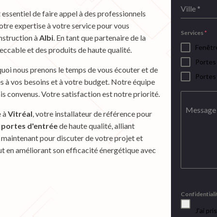
Ville
*
st essentiel de faire appel à des professionnels
otre expertise à votre service pour vous
Services
*
nstruction à
Albi
. En tant que partenaire de la
Fenêtr
eccable et des produits de haute qualité.
Portes
uoi nous prenons le temps de vous écouter et de
Portes
es à vos besoins et à votre budget. Notre équipe
is convenus. Votre satisfaction est notre priorité.
Message
e à
Vitréal
, votre installateur de référence pour
t
portes d'entrée
de haute qualité, alliant
maintenant pour discuter de votre projet et
ut en améliorant son efficacité énergétique avec
Confidential
J'ai pr