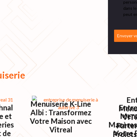
personn
dans le
peut en
Envoyer v
iserie
Ent
Menuiserie K-Line
hnal
Entre
Menui
Albi : Transformez
e et
Menu
VIT
Votre Maison avec
ries
Mazères
Parten
Vitreal
t de
Votre 
Projets