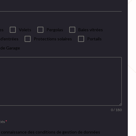
es
Volets
Pergolas
Baies vitrées
 d'entrées
Protections solaires
Portails
 de Garage
0 / 180
ités
*
is connaissance des conditions de gestion de données