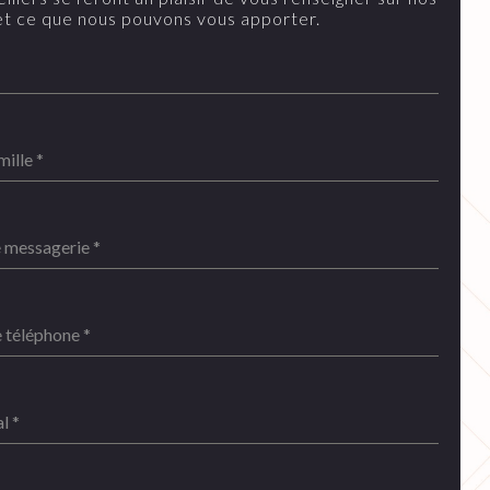
et ce que nous pouvons vous apporter.
mille
*
e messagerie
*
 téléphone
*
al
*