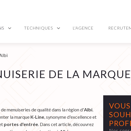
NS
TECHNIQUES
L'AGENCE
RECRUTE
Albi
UISERIE DE LA MARQUE 
VOUS
 de menuiseries de qualité dans la région d'
Albi
.
SOUH
senter la marque
K-Line
, synonyme d'excellence et
PROF
et
portes d'entrée
. Dans cet article, découvrez
Nos conse