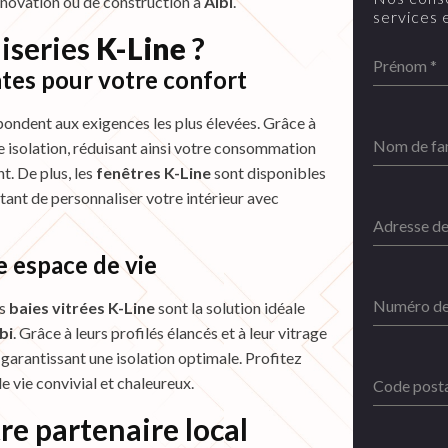
énovation ou de construction à
Albi
.
services 
iseries
K-Line
?
Prénom
*
tes pour votre confort
épondent aux exigences les plus élevées. Grâce à
Nom de fa
te isolation, réduisant ainsi votre consommation
t. De plus, les
fenêtres K-Line
sont disponibles
tant de personnaliser votre intérieur avec
Adresse d
 espace de vie
Numéro de
es
baies vitrées K-Line
sont la solution idéale
bi
. Grâce à leurs profilés élancés et à leur vitrage
n garantissant une isolation optimale. Profitez
 vie convivial et chaleureux.
Code post
tre partenaire local