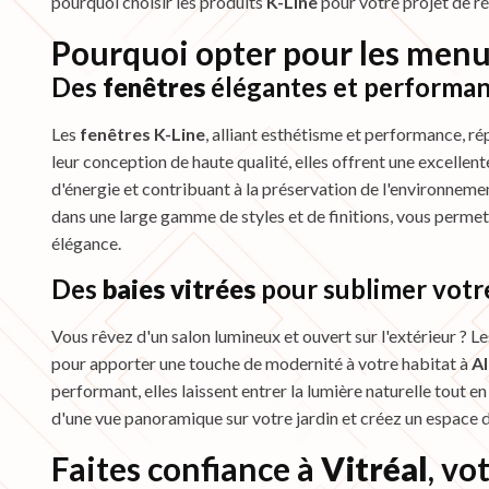
pourquoi choisir les produits
K-Line
pour votre projet de r
Pourquoi opter pour les menu
Des
fenêtres
élégantes et performan
Les
fenêtres K-Line
, alliant esthétisme et performance, r
leur conception de haute qualité, elles offrent une excellen
d'énergie et contribuant à la préservation de l'environnemen
dans une large gamme de styles et de finitions, vous permet
élégance.
Des
baies vitrées
pour sublimer votre
Vous rêvez d'un salon lumineux et ouvert sur l'extérieur ? L
pour apporter une touche de modernité à votre habitat à
Al
performant, elles laissent entrer la lumière naturelle tout e
d'une vue panoramique sur votre jardin et créez un espace de
Faites confiance à
Vitréal
, vo