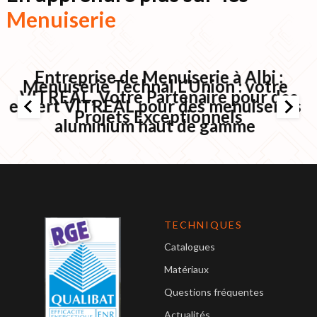
Menuiserie
Entreprise de Menuiserie à Albi :
Menuiserie Technal L’Union : votre
VITREAL, Votre Partenaire pour des
expert VITREAL pour des menuiseries
Projets Exceptionnels
aluminium haut de gamme
TECHNIQUES
Catalogues
Matériaux
Questions fréquentes
Actualités