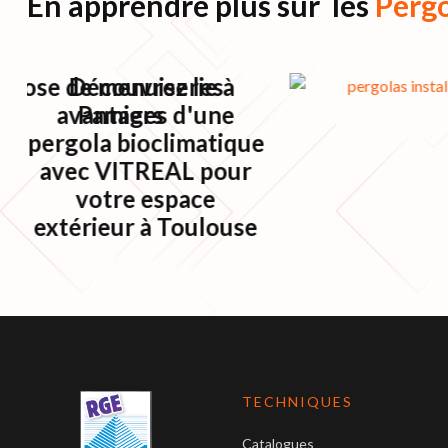
En apprendre plus sur les
Pergo
Pose de menuiserie à
Découvrez les
avantages d'une
Pamiers
pergola bioclimatique
avec VITREAL pour
votre espace
extérieur à Toulouse
TECHNIQUES
Catalogues