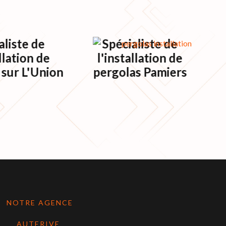
aliste de
Spécialiste de
llation de
l'installation de
p
 sur L'Union
pergolas Pamiers
NOTRE AGENCE
AUTERIVE