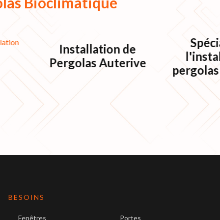
las Bioclimatique
Spéci
Installation de
l'insta
Pergolas Auterive
pergolas
BESOINS
Fenêtres
Portes