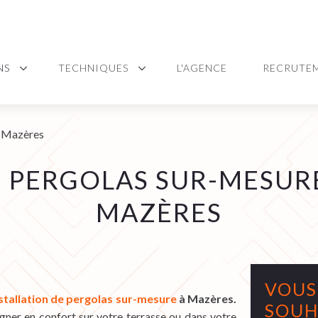
NS
TECHNIQUES
L'AGENCE
RECRUTE
e Mazères
E PERGOLAS SUR-MESURE
MAZÈRES
VOUS
stallation de pergolas sur-mesure
à Mazères.
SOUH
gner en confort sur votre terrasse ou dans votre